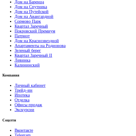
Дом на Баренца
Дом на Спутника
Дом на Путейской
Дом на Авангардной
Сормово Парк
Квартал Заречный
Покровский Премиум
Патриот
Дом на Краснозвездной
Апартаменты на Родионова
Зеленый берег
Квартал Заречный II
Левинка
Калининский
Компания
Личный кабинет
Трейд–ин
Ипотека
Отделка
Офисы продаж
Экскурсии
Соцсети
Вконтакте
Telegram