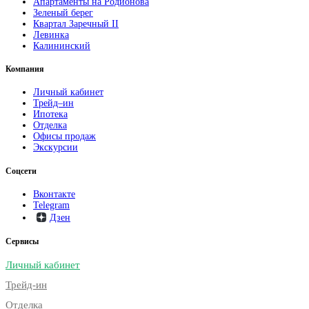
Апартаменты на Родионова
Зеленый берег
Квартал Заречный II
Левинка
Калининский
Компания
Личный кабинет
Трейд–ин
Ипотека
Отделка
Офисы продаж
Экскурсии
Соцсети
Вконтакте
Telegram
Дзен
Сервисы
Личный кабинет
Трейд-ин
Отделка