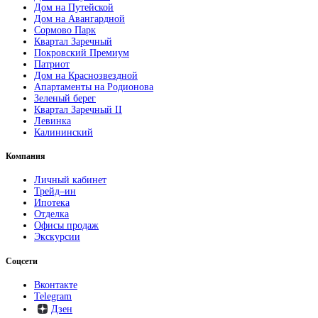
Дом на Путейской
Дом на Авангардной
Сормово Парк
Квартал Заречный
Покровский Премиум
Патриот
Дом на Краснозвездной
Апартаменты на Родионова
Зеленый берег
Квартал Заречный II
Левинка
Калининский
Компания
Личный кабинет
Трейд–ин
Ипотека
Отделка
Офисы продаж
Экскурсии
Соцсети
Вконтакте
Telegram
Дзен