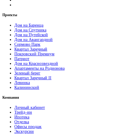
Проекты
Дом на Баренца
Дом на Спутника
Дом на Путейской
Дом на Авангардной
Сормово Парк
Квартал Заречный
Покровский Премиум
Патриот
Дом на Краснозвездной
Апартаменты на Родионова
Зеленый берег
Квартал Заречный II
Левинка
Калининский
Компания
Личный кабинет
Трейд–ин
Ипотека
Отделка
Офисы продаж
Экскурсии