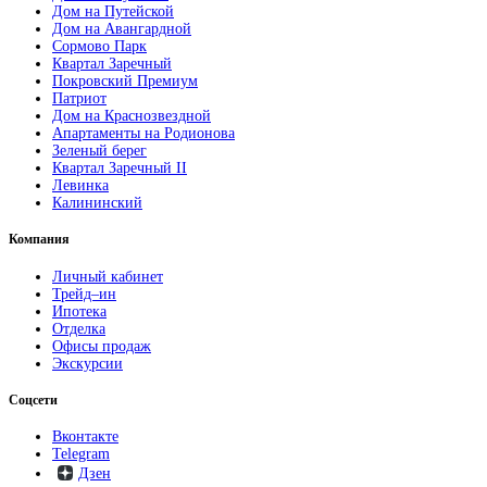
Дом на Путейской
Дом на Авангардной
Сормово Парк
Квартал Заречный
Покровский Премиум
Патриот
Дом на Краснозвездной
Апартаменты на Родионова
Зеленый берег
Квартал Заречный II
Левинка
Калининский
Компания
Личный кабинет
Трейд–ин
Ипотека
Отделка
Офисы продаж
Экскурсии
Соцсети
Вконтакте
Telegram
Дзен