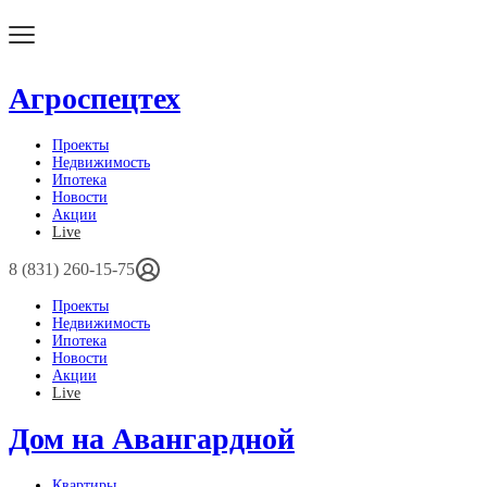
Агроспецтех
Проекты
Недвижимость
Ипотека
Новости
Акции
Live
8 (831) 260-15-75
Проекты
Недвижимость
Ипотека
Новости
Акции
Live
Дом на Авангардной
Квартиры