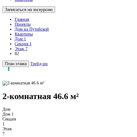
Записаться на экскурсию
Главная
Проекты
Дом на Путейской
Квартиры
Дом 1
Секция 1
Этаж 7
82
План этажа
Трейд-ин
2-комнатная 46.6 м²
Дом
Дом 1
Секция
1
Этаж
7