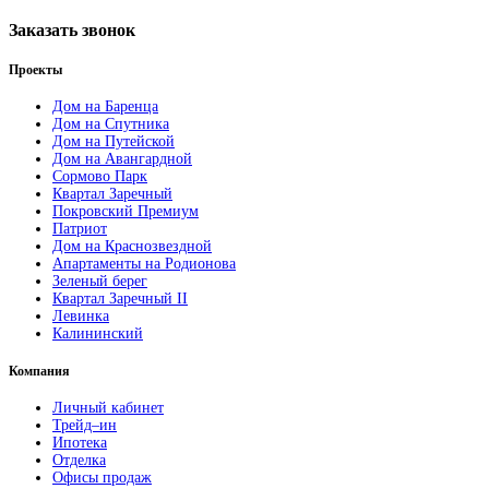
Заказать звонок
Проекты
Дом на Баренца
Дом на Спутника
Дом на Путейской
Дом на Авангардной
Сормово Парк
Квартал Заречный
Покровский Премиум
Патриот
Дом на Краснозвездной
Апартаменты на Родионова
Зеленый берег
Квартал Заречный II
Левинка
Калининский
Компания
Личный кабинет
Трейд–ин
Ипотека
Отделка
Офисы продаж