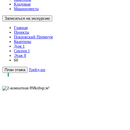
Кладовые
Машиноместа
Записаться на экскурсию
Главная
Проекты
Покровский Премиум
Квартиры
Дом 1
Секция 1
Этаж 8
60
План этажа
Трейд-ин