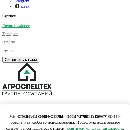
Telegram
Дзен
Сервисы
Личный кабинет
Трейд-ин
Отделка
Аренда
Свяжитесь с нами
©2001 – 2026. Все права на публикуемые на сайте материалы
принадлежат АГРОСПЕЦТЕХ. Любая информация, представленная на
Мы используем
cookie-файлы
, чтобы улучшить работу сайта и
данном сайте, носит исключительно информационный характер и ни
при каких условиях не является публичной офертой, определяемой
обеспечить удобство использования. Продолжая пользоваться
положениями статьи 437 ГК РФ.
сайтом, вы соглашаетесь с нашей
политикой конфиденциальности
.