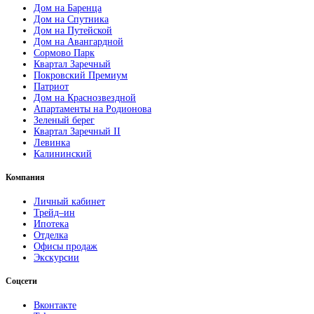
Дом на Баренца
Дом на Спутника
Дом на Путейской
Дом на Авангардной
Сормово Парк
Квартал Заречный
Покровский Премиум
Патриот
Дом на Краснозвездной
Апартаменты на Родионова
Зеленый берег
Квартал Заречный II
Левинка
Калининский
Компания
Личный кабинет
Трейд–ин
Ипотека
Отделка
Офисы продаж
Экскурсии
Соцсети
Вконтакте