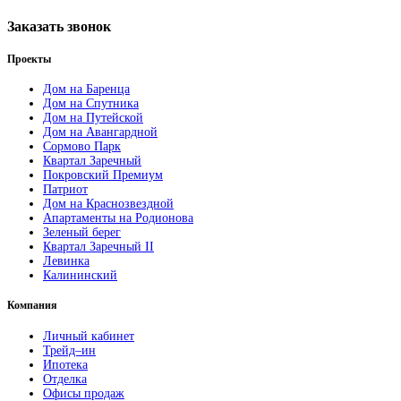
Заказать звонок
Проекты
Дом на Баренца
Дом на Спутника
Дом на Путейской
Дом на Авангардной
Сормово Парк
Квартал Заречный
Покровский Премиум
Патриот
Дом на Краснозвездной
Апартаменты на Родионова
Зеленый берег
Квартал Заречный II
Левинка
Калининский
Компания
Личный кабинет
Трейд–ин
Ипотека
Отделка
Офисы продаж