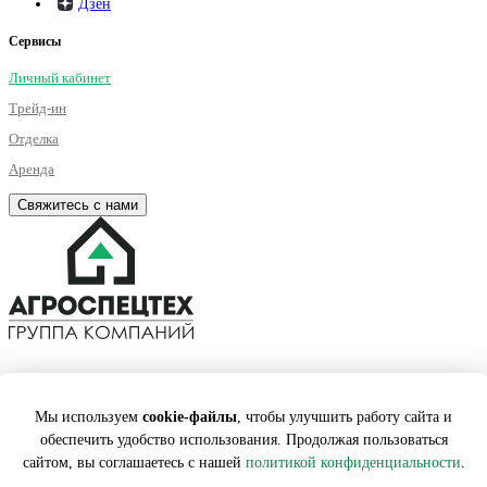
Дзен
Сервисы
Личный кабинет
Трейд-ин
Отделка
Аренда
Свяжитесь с нами
©2001 – 2026. Все права на публикуемые на сайте материалы
принадлежат АГРОСПЕЦТЕХ. Любая информация, представленная на
Мы используем
cookie-файлы
, чтобы улучшить работу сайта и
данном сайте, носит исключительно информационный характер и ни
при каких условиях не является публичной офертой, определяемой
обеспечить удобство использования. Продолжая пользоваться
положениями статьи 437 ГК РФ.
сайтом, вы соглашаетесь с нашей
политикой конфиденциальности
.
Карта сайта