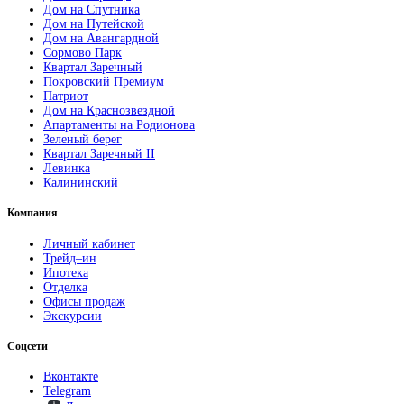
Дом на Спутника
Дом на Путейской
Дом на Авангардной
Сормово Парк
Квартал Заречный
Покровский Премиум
Патриот
Дом на Краснозвездной
Апартаменты на Родионова
Зеленый берег
Квартал Заречный II
Левинка
Калининский
Компания
Личный кабинет
Трейд–ин
Ипотека
Отделка
Офисы продаж
Экскурсии
Соцсети
Вконтакте
Telegram