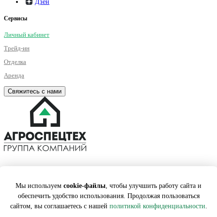
Дзен
Сервисы
Личный кабинет
Трейд-ин
Отделка
Аренда
Свяжитесь с нами
©2001 – 2026. Все права на публикуемые на сайте материалы
принадлежат АГРОСПЕЦТЕХ. Любая информация, представленная на
Мы используем
cookie-файлы
, чтобы улучшить работу сайта и
данном сайте, носит исключительно информационный характер и ни
при каких условиях не является публичной офертой, определяемой
обеспечить удобство использования. Продолжая пользоваться
положениями статьи 437 ГК РФ.
сайтом, вы соглашаетесь с нашей
политикой конфиденциальности
.
Карта сайта