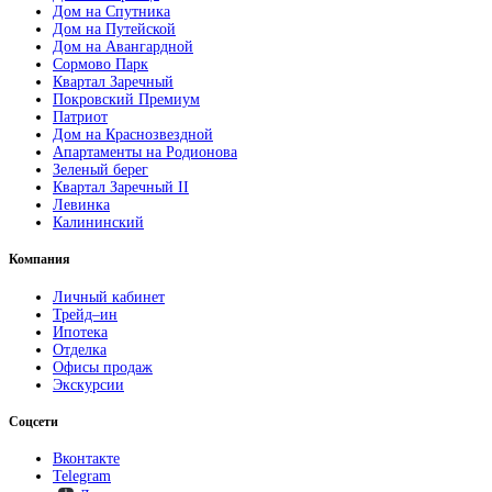
Дом на Спутника
Дом на Путейской
Дом на Авангардной
Сормово Парк
Квартал Заречный
Покровский Премиум
Патриот
Дом на Краснозвездной
Апартаменты на Родионова
Зеленый берег
Квартал Заречный II
Левинка
Калининский
Компания
Личный кабинет
Трейд–ин
Ипотека
Отделка
Офисы продаж
Экскурсии
Соцсети
Вконтакте
Telegram