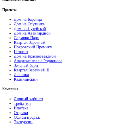
Проекты
Дом на Баренца
Дом на Спутника
Дом на Путейской
Дом на Авангардной
Сормово Парк
Квартал Заречный
Покровский Премиум
Патриот
Дом на Краснозвездной
Апартаменты на Родионова
Зеленый берег
Квартал Заречный II
Левинка
Калининский
Компания
Личный кабинет
Трейд–ин
Ипотека
Отделка
Офисы продаж
Экскурсии