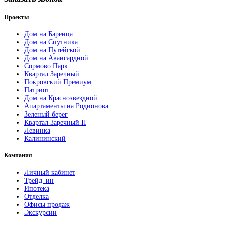
Проекты
Дом на Баренца
Дом на Спутника
Дом на Путейской
Дом на Авангардной
Сормово Парк
Квартал Заречный
Покровский Премиум
Патриот
Дом на Краснозвездной
Апартаменты на Родионова
Зеленый берег
Квартал Заречный II
Левинка
Калининский
Компания
Личный кабинет
Трейд–ин
Ипотека
Отделка
Офисы продаж
Экскурсии