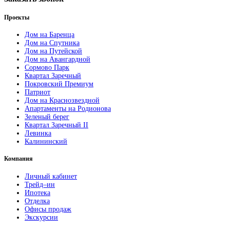
Проекты
Дом на Баренца
Дом на Спутника
Дом на Путейской
Дом на Авангардной
Сормово Парк
Квартал Заречный
Покровский Премиум
Патриот
Дом на Краснозвездной
Апартаменты на Родионова
Зеленый берег
Квартал Заречный II
Левинка
Калининский
Компания
Личный кабинет
Трейд–ин
Ипотека
Отделка
Офисы продаж
Экскурсии